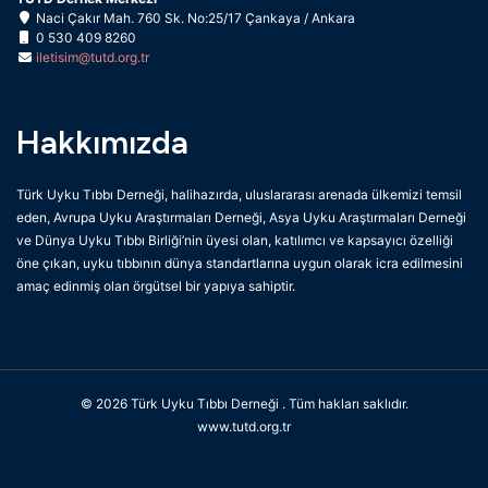
Naci Çakır Mah. 760 Sk. No:25/17 Çankaya / Ankara
0 530 409 8260
iletisim@tutd.org.tr
Hakkımızda
Türk Uyku Tıbbı Derneği, halihazırda, uluslararası arenada ülkemizi temsil
eden, Avrupa Uyku Araştırmaları Derneği, Asya Uyku Araştırmaları Derneği
ve Dünya Uyku Tıbbı Birliği’nin üyesi olan, katılımcı ve kapsayıcı özelliği
öne çıkan, uyku tıbbının dünya standartlarına uygun olarak icra edilmesini
amaç edinmiş olan örgütsel bir yapıya sahiptir.
© 2026
Türk Uyku Tıbbı Derneği
. Tüm hakları saklıdır.
www.tutd.org.tr