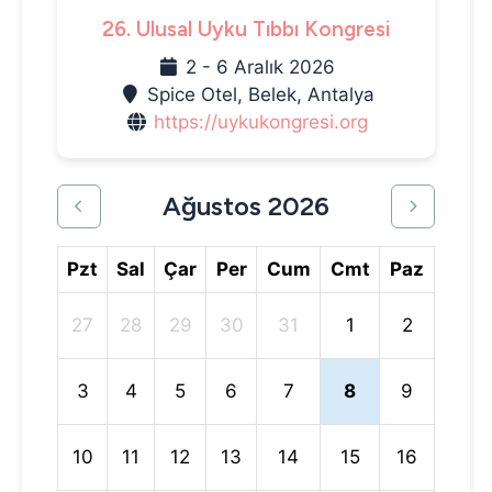
26. Ulusal Uyku Tıbbı Kongresi
2 - 6 Aralık 2026
Spice Otel, Belek, Antalya
https://uykukongresi.org
Ağustos 2026
Pzt
Sal
Çar
Per
Cum
Cmt
Paz
27
28
29
30
31
1
2
3
4
5
6
7
8
9
10
11
12
13
14
15
16